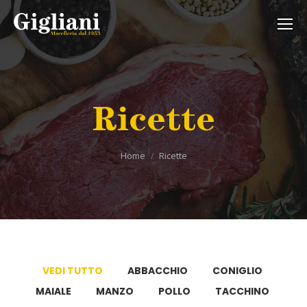
Ricette
Tu sei qui:
Home
Ricette
VEDI TUTTO
ABBACCHIO
CONIGLIO
MAIALE
MANZO
POLLO
TACCHINO