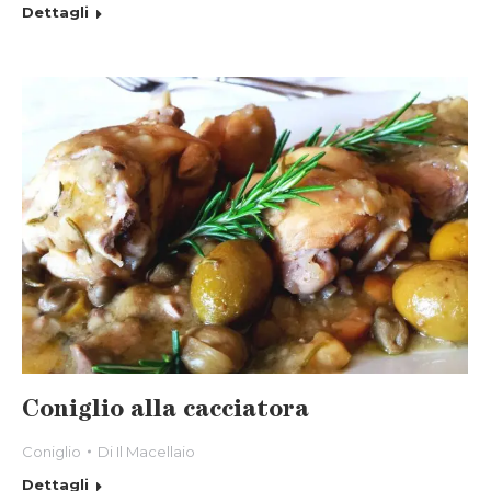
Dettagli
Coniglio alla cacciatora
Coniglio
Di
Il Macellaio
Dettagli