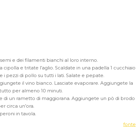
emi e dei filamenti bianchi al loro interno.
la cipolla e tritate l’aglio. Scaldate in una padella 1 cucchiaio
 i pezzi di pollo su tutti i lati. Salate e pepate.
giungete il vino bianco. Lasciate evaporare. Aggiungete la
l tutto per almeno 10 minuti.
glie di un rametto di maggiorana. Aggiungete un pò di brodo
r circa un’ora.
peroni in tavola.
fonte