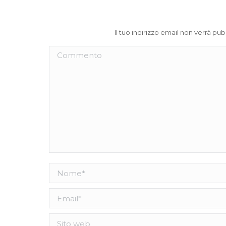
post
Il tuo indirizzo email non verrà pu
Commento
Nome *
Email *
Sito web