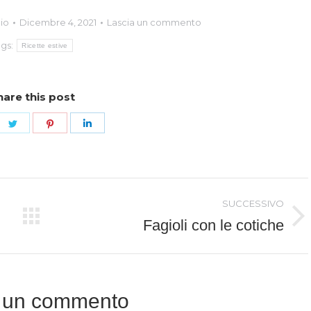
aio
Dicembre 4, 2021
Lascia un commento
ags:
Ricette estive
hare this post
dividi
Condividi
Condividi
Condividi
su
su
su
cebook
Twitter
Pinterest
LinkedIn
SUCCESSIVO
Fagioli con le cotiche
Prossimo
post:
 un commento